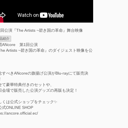
1回公演『The Artists ~碧き国の革命』舞台映像
品紹介
団ANcore 第1回公演
The Artists ~碧き国の革命』のダイジェスト映像を公
。
念すべきANcoreの旗揚げ公演がBlu-rayにて販売決
！
せて豪華特典付きのセットや、
日会場で販売した公演グッズの再販も決定！
しくは公式ショップをチェック✨
式ONLINE SHOP
ps://ancore.official.ec/