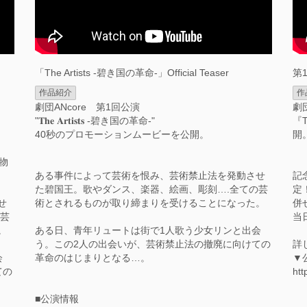
「The Artists -碧き国の革命-」Official Teaser
第
作品紹介
作
劇団ANcore 第1回公演
劇
"𝐓𝐡𝐞 𝐀𝐫𝐭𝐢𝐬𝐭𝐬 -碧き国の革命-"
『
40秒のプロモーションムービーを公開。
開
物
ある事件によって芸術を恨み、芸術禁止法を発動させ
記
た碧国王。歌やダンス、楽器、絵画、彫刻….全ての芸
定
せ
術とされるものが取り締まりを受けることになった。
併
の芸
当
。
ある日、青年リュートは街で1人歌う少女リンと出会
う。この2人の出会いが、芸術禁止法の撤廃に向けての
詳
会
革命のはじまりとなる…。
▼公
ての
htt
■公演情報