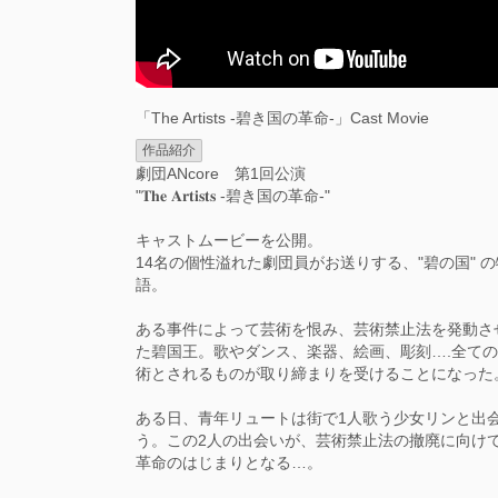
「The Artists -碧き国の革命-」Cast Movie
作品紹介
劇団ANcore 第1回公演
"𝐓𝐡𝐞 𝐀𝐫𝐭𝐢𝐬𝐭𝐬 -碧き国の革命-"
キャストムービーを公開。
14名の個性溢れた劇団員がお送りする、"碧の国" の
語。
ある事件によって芸術を恨み、芸術禁止法を発動さ
た碧国王。歌やダンス、楽器、絵画、彫刻….全て
術とされるものが取り締まりを受けることになった
ある日、青年リュートは街で1人歌う少女リンと出
う。この2人の出会いが、芸術禁止法の撤廃に向け
革命のはじまりとなる…。