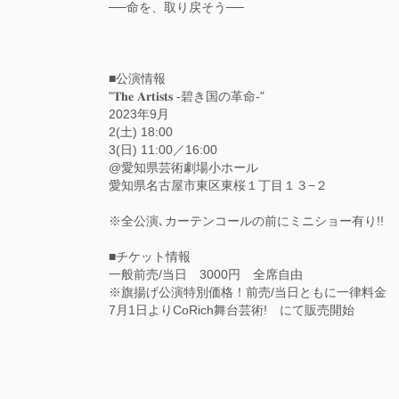
──命を、取り戻そう──
■公演情報
"𝐓𝐡𝐞 𝐀𝐫𝐭𝐢𝐬𝐭𝐬 -碧き国の革命-"
2023年9月
2(土) 18:00
3(日) 11:00／16:00
@愛知県芸術劇場小ホール
愛知県名古屋市東区東桜１丁目１３−２
※全公演､カーテンコールの前にミニショー有り!!
■チケット情報
一般前売/当日 3000円 全席自由
※旗揚げ公演特別価格！前売/当日ともに一律料金
7月1日よりCoRich舞台芸術! にて販売開始