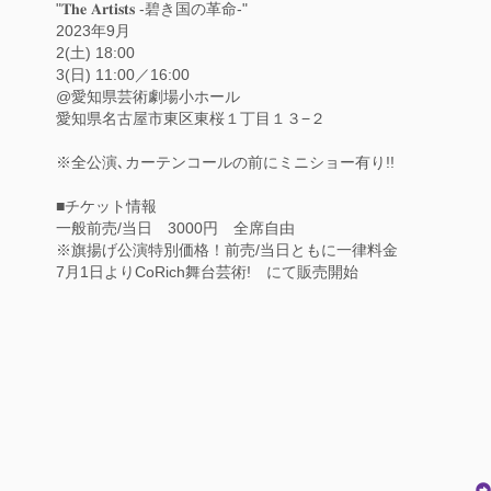
"𝐓𝐡𝐞 𝐀𝐫𝐭𝐢𝐬𝐭𝐬 -碧き国の革命-"
2023年9月
2(土) 18:00
3(日) 11:00／16:00
@愛知県芸術劇場小ホール
愛知県名古屋市東区東桜１丁目１３−２
※全公演､カーテンコールの前にミニショー有り!!
■チケット情報
一般前売/当日 3000円 全席自由
※旗揚げ公演特別価格！前売/当日ともに一律料金
7月1日よりCoRich舞台芸術! にて販売開始